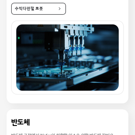
수직다관절 로봇
반도체