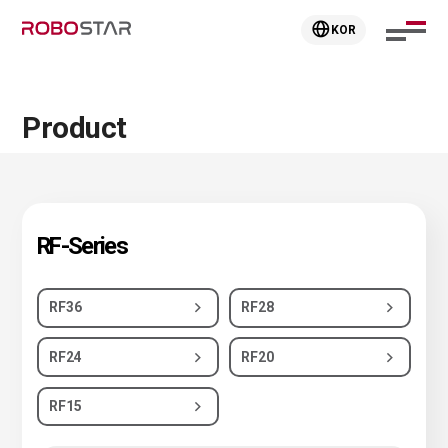
KOR
Product
RF-Series
RF36
RF28
RF24
RF20
RF15